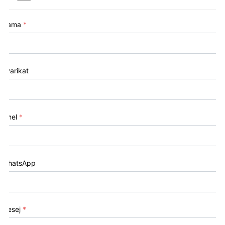
Nama
*
Syarikat
Emel
*
WhatsApp
Mesej
*