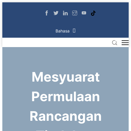
Bahasa
Mesyuarat
Permulaan
Rancangan