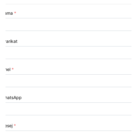
Nama
*
Syarikat
Emel
*
WhatsApp
Mesej
*