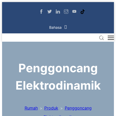
Bahasa
Penggoncang
Elektrodinamik
Rumah
Produk
Penggoncang
>
>