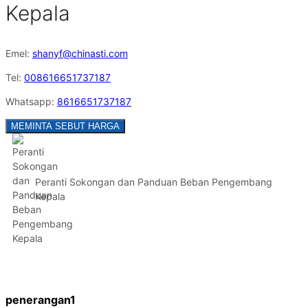
Kepala
Emel:
shanyf@chinasti.com
Tel:
008616651737187
Whatsapp:
8616651737187
MEMINTA SEBUT HARGA
Peranti Sokongan dan Panduan Beban Pengembang
Kepala
penerangan1