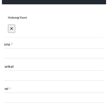
Hubungi Kami
×
Nama
*
Syarikat
Emel
*