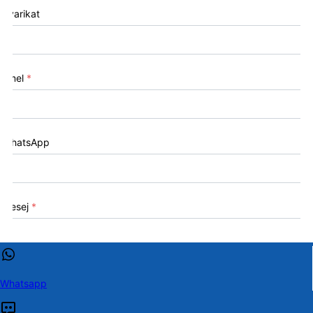
Syarikat
Emel
*
WhatsApp
Mesej
*
Whatsapp