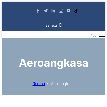
Bahasa
Aeroangkasa
Rumah
Aeroangkasa
>