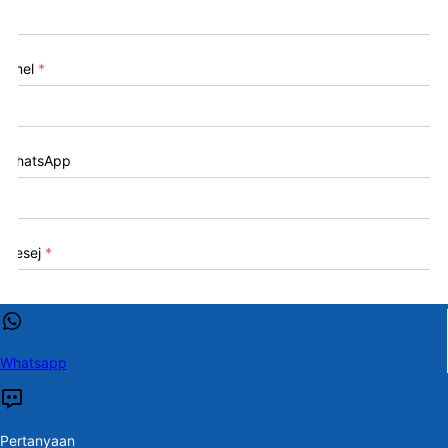
Emel
*
WhatsApp
Mesej
*
Whatsapp
Hantar
Pertanyaan