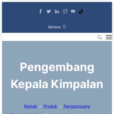
Bahasa
Pengembang
Kepala Kimpalan
Rumah
Produk
Penggoncang
>
>